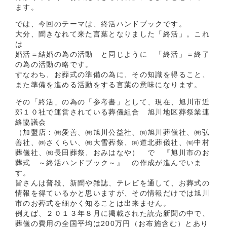
ます。
では、今回のテーマは、終活ハンドブックです。
大分、聞きなれて来た言葉となりました「終活」。これ
は
婚活＝結婚の為の活動 と同じように 「終活」＝終了
の為の活動の略です。
すなわち、お葬式の準備の為に、その知識を得ること、
また準備を進める活動をする言葉の意味になります。
その「終活」の為の「参考書」として、現在、旭川市近
郊１０社で運営されている葬儀組合 旭川地区葬祭業連
絡協議会
（加盟店：㈱愛善、㈱旭川公益社、㈲旭川葬儀社、㈱弘
善社、㈱さくらい、㈱大雪葬祭、㈲道北葬儀社、㈲中村
葬儀社、㈱長田葬祭、おみはなや） で 『旭川市のお
葬式 ～終活ハンドブック～』 の作成が進んでいま
す。
皆さんは普段、新聞や雑誌、テレビを通して、お葬式の
情報を得ているかと思いますが、その情報だけでは旭川
市のお葬式を細かく知ることは出来ません。
例えば、２０１３年８月に掲載された読売新聞の中で、
葬儀の費用の全国平均は200万円（お布施含む）とあり