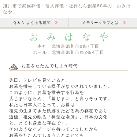
旭川市で家族葬儀・個人葬儀・社葬なら創業80年の「おみは
なや」
Ｑ＆Ａ よくある質問
メモリークラブとは
本社：北海道旭川市8条7丁目
ホール：北海道旭川市東2条4丁目
お墓をたたんでしまう時代
先日、テレビを見ていると、
お墓を撤去している様子がながされていました。
このように、お墓を撤去する行為を
店じまいならぬ、「墓じまい」と言うそうです。
私たち日本人にとって、お墓は
祖先の生きてきた軌跡をたどる為の存在であり、
道標。祖先の眠る「神聖な場所」、日本の文化
と、とても身近な存在です。
そのようなイメージを持っていましたから
お墓をたたんでしまうことにとても