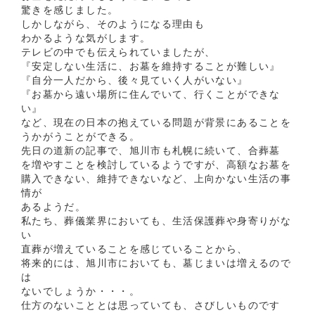
驚きを感じました。
しかしながら、そのようになる理由も
わかるような気がします。
テレビの中でも伝えられていましたが、
『安定しない生活に、お墓を維持することが難しい』
『自分一人だから、後々見ていく人がいない』
『お墓から遠い場所に住んでいて、行くことができな
い』
など、現在の日本の抱えている問題が背景にあることを
うかがうことができる。
先日の道新の記事で、旭川市も札幌に続いて、合葬墓
を増やすことを検討しているようですが、高額なお墓を
購入できない、維持できないなど、上向かない生活の事
情が
あるようだ。
私たち、葬儀業界においても、生活保護葬や身寄りがな
い
直葬が増えていることを感じていることから、
将来的には、旭川市においても、墓じまいは増えるので
は
ないでしょうか・・・。
仕方のないこととは思っていても、さびしいものです