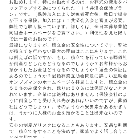
お勧めします。特にお勧めするのは、お葬式の費用をバ
ックアップする為につくられた「ｉｆ共済会保険プラ
ン」です。（保険加入により対象者死亡後、数日で掛金
が下りる保険。加入にはｉｆ共済会入会と審査が必要。
弊社でも取り扱っています。詳しくは、全日本葬祭業協
同組合ホームページをご覧下さい。）利便性を見た限り
では一番のお勧めです。
最後になりますが、積立金の安全性についてです。弊社
が積立てを行わない最大の理由はここにあります。これ
は例えばの話ですが、もし、積立てを行っている葬儀社
が倒産などしたらどうなるのでしょうか？お客様からお
預かりしたお金はどうなるのでしょうか？返金の保証は
あるのでしょうか？冠婚葬祭互助会問題に詳しい互助会
オンブズマンのホームページを拝見しますと、積立金の
５０％のみ保全され、残りの５０％には保証がないとさ
れています。企業には絶対はありません（保険会社のよ
うに倒産しても受け入れ先があればいいのですが、葬儀
社はどうでしょう）。そのような不安要素があるかぎり
は、うかつに人様のお金を預かることは出来ないので
す。
安心の制度がリスクになることもあります。安易な判断
で 積立てをすることを決めず、家族でよく話し合うこ
とが大切です。』