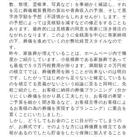
数、祭壇、霊柩車、写真など）を事細かく確認し、それ
を元に葬儀概算費用の算出や香典収入の予測、そして黒
字赤字額を予想（不謹慎かもしれませんが）します。そ
の予想によっては見積額を減すなどの修正をすることも
あります。最終的には見積書の同意を喪家に頂き発注の
ながれとなります。このように金銭面を中心に喪家納得
の下、葬儀を進めていくのが弊社経営スタイルなので
す。
昨今、家族葬が増えていることは、ホームページ内で幾
度かご紹介しています。小規模葬である家族葬であって
も最低で５０万円程費用が掛ります。満期額２０万円程
の積立てでは、葬儀費用を賄うことが出来ないのは明白
です。したがってはじめから足りないと確定しているも
のを積立てる意義がないという結論に至ると同時に、先
程ご紹介した、お客様に納得の葬儀プランニング（分か
りにくい葬儀を分かり易く工夫したり、お客様の希望・
ご予算を細かく聞き取るなど、お客様主導のお客様によ
るお客様の為の葬儀を実現するプランニング）に重点を
置くことにいたしました。
しかし、どうしてもお金のことに目が行ってしまうの
が、お葬式です。そのような方には葬儀費を積立てる余
裕があるのでしたら貯金をしたり保険に加入することを