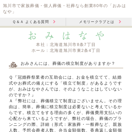
旭川市で家族葬儀・個人葬儀・社葬なら創業80年の「おみは
なや」
Ｑ＆Ａ よくある質問
メモリークラブとは
本社：北海道旭川市8条7丁目
ホール：北海道旭川市東2条4丁目
おみさんには、葬儀の積立制度がありますか？
Ｑ『冠婚葬祭業者の互助会には、お金を積立てて、結婚
式やお葬式の備えにする「積立て制度」があるようです
が、おみはなやさんでは、そのようなことはしていない
のですか？』
Ａ『弊社には、葬儀積立て制度はございません。その理
由は、簡単。葬儀に積立制度は必要ないと考えているか
らです。積立てをする理由の多くが、葬儀費用支払いの
心配から来ているようですが、弊社の場合、葬儀のプラ
ンニングの際、詳細（形式：家族葬・一般葬など、親族
人数、予想会葬者人数、弁当金額個数、香典返し金額個